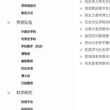
院友李占芾先生
导师组组长
周琼教授赠书本
联系方式
院友王春伟博士
师资队伍
历史文化学院资料
刘翠兰老师赠书
中国史学科
喜饶尼玛教授赠
世界史学科
贵州大学林芊教
学科教学（历史）
民族学与社会学
博物馆
廖靖靖老师赠书
兼职教师
何永智老师赠书
历任名师
博士后
行政教师
科学研究
科研平台
科研项目