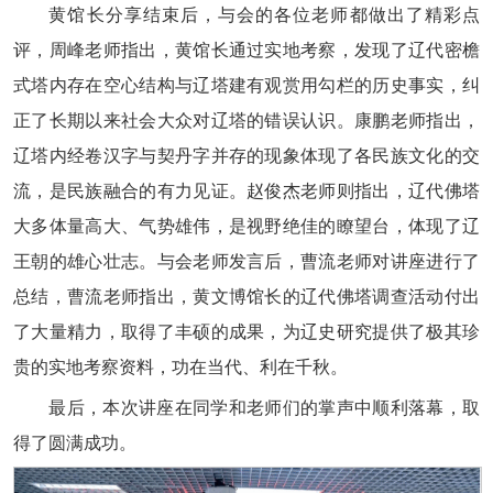
黄馆长分享结束后，与会的各位老师都做出了精彩点
评，周峰老师指出，黄馆长通过实地考察，发现了辽代密檐
式塔内存在空心结构与辽塔建有观赏用勾栏的历史事实，纠
正了长期以来社会大众对辽塔的错误认识。康鹏老师指出，
辽塔内经卷汉字与契丹字并存的现象体现了各民族文化的交
流，是民族融合的有力见证。赵俊杰老师则指出，辽代佛塔
大多体量高大、气势雄伟，是视野绝佳的瞭望台，体现了辽
王朝的雄心壮志。与会老师发言后，曹流老师对讲座进行了
总结，曹流老师指出，黄文博馆长的辽代佛塔调查活动付出
了大量精力，取得了丰硕的成果，为辽史研究提供了极其珍
贵的实地考察资料，功在当代、利在千秋。
最后，本次讲座在同学和老师们的掌声中顺利落幕，取
得了圆满成功。