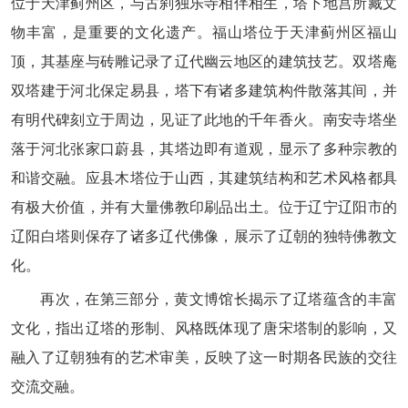
位于天津蓟州区，与古刹独乐寺相伴相生，塔下地宫所藏文
物丰富，是重要的文化遗产。福山塔位于天津蓟州区福山
顶，其基座与砖雕记录了辽代幽云地区的建筑技艺。双塔庵
双塔建于河北保定易县，塔下有诸多建筑构件散落其间，并
有明代碑刻立于周边，见证了此地的千年香火。南安寺塔坐
落于河北张家口蔚县，其塔边即有道观，显示了多种宗教的
和谐交融。应县木塔位于山西，其建筑结构和艺术风格都具
有极大价值，并有大量佛教印刷品出土。位于辽宁辽阳市的
辽阳白塔则保存了诸多辽代佛像，展示了辽朝的独特佛教文
化。
再次，在第三部分，黄文博馆长揭示了辽塔蕴含的丰富
文化，指出辽塔的形制、风格既体现了唐宋塔制的影响，又
融入了辽朝独有的艺术审美，反映了这一时期各民族的交往
交流交融。