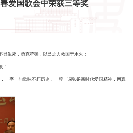
青春爱国歌会中荣获三等奖
子不畏生死，勇克荦确，以己之力救国于水火；
歌！
喉，一字一句歌咏不朽历史，一腔一调弘扬新时代爱国精神，用真