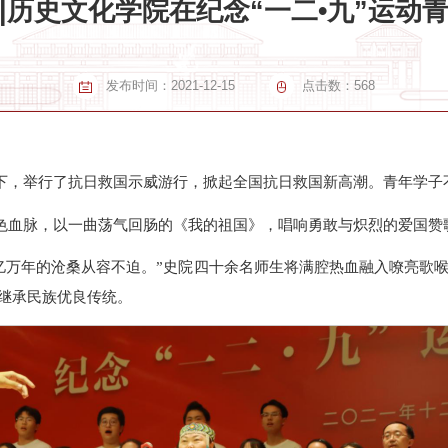
|历史文化学院在纪念“一二•九”运动
发布时间：
2021-12-15
点击数：
568
领导下，举行了抗日救国示威游行，掀起全国抗日救国新高潮。青年学
续红色血脉，以一曲荡气回肠的《我的祖国》，唱响勇敢与炽烈的爱国赞
亿万年的沧桑从容不迫。”史院四十余名师生将满腔热血融入嘹亮歌
继承民族优良传统。