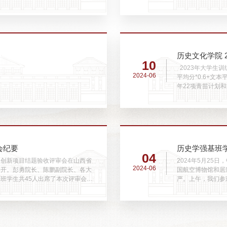
与推免工作方面取得的显著成绩，强
序后，确定选配结
史院学生实践能力，提升史院学生专
间为6月13日-
123011629谢缕欣
历史文化学院 
10
2023年大学生训
2024-06
平均分*0.6+文
年22项青苗计划和
议，请联系教学办。
会纪要
历史学强基班
04
学生创新项目结题验收评审会在山西省
2024年5月25
2024-06
召开。彭勇院长、陈鹏副院长、各大
国航空博物馆和居庸关长城进行外出考察
强基班学生共45人出席了本次评审会。
严。上午，我们参
年强基班在承德进行大创结项会后的又
建改造，现已成为
此外，彭勇院长亦对组织本次教学参
高炮、雷达等藏品
到现代新型战机等，.