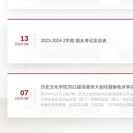
会。动员会伊始，彭勇院长回顾了学院近年来在毕业实习
调田野考察是历史文化学院的优良传统，毕业实习是锻炼
业素养的宝贵机会。...
13
2023-2024-2学期 期末考试安排表
2024-06
历史文化学院2021级强基班大创结题验收评审
07
2024年5月31日晚7时，历史文化学院2021级强基班大
2024-06
大同市美晶酒店会议室（线下）和腾讯会议（线上）同步
创项目指导教师，以及2021级、2022级、2023级历史
彭勇院长首先发表开幕致辞，表示本次评审会是继2023
一次尝试，是强基班近两年学习及科研成果的集中展示。
观的陈林博老师、...