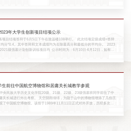
果。选配结果报工作小组审核后，确定分专业方向结果如下表所示。公示时
6月15日。如有异议，请联系教学办孙超老师。序号学号姓名专业方向
历史学(...
2023年大学生创新项目结项公示
练项目结项答辩于6月5日下午在致远楼108举行。 此次结项定级成绩=答辩
本平均分*0.4。其中答辩和文本成绩均为去除最高分和最低分的平均分。 2023
2021级强基计划创新训练项目均 公示时间为：6月10日-6月12日，如有异
电话：68932813
学生前往中国航空博物馆和居庸关长城教学参观
日，中央民族大学历史文化学院20级、21级、22级、23级强基班同学前往了中
。 天空阴雨绵绵，为隐于山中的博物馆增添了几份庄
观了中国航空博物馆。该馆于1989年11月11日正式对外开放，历经多次扩
亚洲最大、世界前五的航空科技类博物馆。博物馆收藏了飞机、地空导弹、
15300余件，从20世纪初期我军缴获的敌方飞机、自主研发的早期空军武装
..