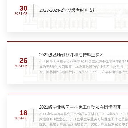
30
2023-2024-2学期缓考时间安排
2024-08
2021级基地班赴呼和浩特毕业实习
26
中央民族大学历史文化学院2021级基地班全体同学于6月
2024-06
展为期5天的实习调研。本次基地班的毕业实习由赵毛晨、
智、陈林博6位老师带队。6月23日下午，在各位老师的
院。内蒙古博物院重点设定了“远古世界”、“文明曙光”、“边
古”、“交融汇聚”、“解放之路”等九大基本陈列，着重反映蒙古高
2021级毕业实习与推免工作动员会圆满召开
18
21级毕业实习与推免工作动员会圆满召开2024年6月12
2024-06
致远楼101教室召开了21级学生毕业实习与推免工作动员
院长、基地班班主任赵毛晨老师、实验班班主任罗敏老师