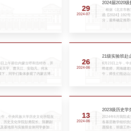
2024届20
29
根据《北京市教育
2024-07
函【2024】19
分，最终确定推荐名
史家对西晋正统性的
月31日17:00前
21级实验班赴
26
23日上午前往内蒙古呼和浩特市，开
6月23日上午，
2024-06
吴天宇、曹天江、安劭凡、何永
晔老师、周海建老
带领下，同学们集体参观了内蒙古博物
午，师生们抵达山
关岁月”、“大辽契丹”、“亮丽内蒙
了“山海古韵”与“
原从“...
的发展历程，师生
2023级历史
13
日上午，中央民族大学历史文化学院在
2024年6月我
2024-06
会，历史文化学院彭勇院长、陈鹏副
各基层教学组织负
以及基地班与实验班全体同学参加大
愿报名，班级工作