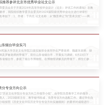
20级拟推荐参评北京市优秀毕业论文公示
委员会关于开展2024年高等学校毕业设计（论文）评优工作的通知》京教
2号要求，我院组织教学委员会委员对2024届院级优秀毕业论文进行评审打
单如下：1、作者：于尚仡 论文名称：从“魏晋禅让”到“晋承汉统”——两晋
建构 指导教师：吴天宇公示时间为：7月29日-7月31日如有异议，请于7
向教学办反映
山东烟台毕业实习
中央民族大学历史文化学院21级实验班全体同学在严赛老师、魏建东老师、胡
师及罗敏老师的带领下，前往山东省烟台市，开展实习调研。6月23日下
东省烟台市，参观了烟台市博物馆。在博物馆讲解员的带领下，师生们参观
世纪之路”两大陈列。“山海古韵”陈列展现了烟台地区从旧石器时代到清朝末年
们了解了具有鲜明地域特色的海洋文化、莱夷文化与青铜文化。...
学类分专业方向公示
院成立“历史文化学院分专业方向工作领导小组”，由学院负责教学工作的领导，
责人，2023级班主任，教学秘书组成，负责专业方向选配工作。通过学生自
小组按照《历史文化学院历史学分专业方向实施细则》的要求对成绩进行排