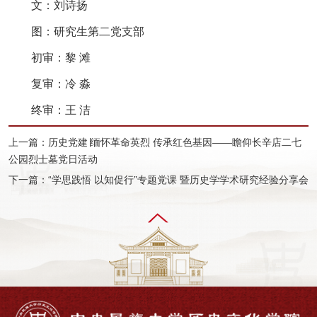
文：刘诗扬
图：研究生第二党支部
初审：黎 滩
复审：冷 淼
终审：王 洁
上一篇：历史党建∣缅怀革命英烈 传承红色基因——瞻仰长辛店二七
公园烈士墓党日活动
下一篇：“学思践悟 以知促行”专题党课 暨历史学学术研究经验分享会