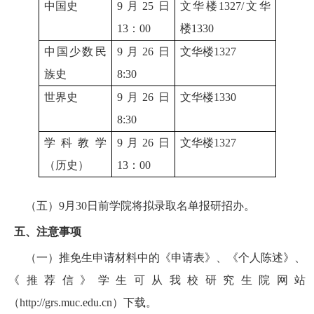
中国史
9
月
25
日
文华楼
1327/
文华
13
：
00
楼
1330
中国少数民
9
月
26
日
文华楼
1327
族史
8:30
世界史
9
月
26
日
文华楼
1330
8:30
学科教学
9
月
26
日
文华楼
1327
（历史）
13
：
00
（五）
9
月
30
日前学院将拟录取名单报研招办。
五、注意事项
（一）推免生申请材料中的《申请表》、《个人陈述》、
《推荐信》学生可从我校研究生院网站
（
http://grs.muc.edu.cn
）下载。