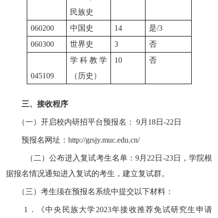
民族史
060200
中国史
14
是
/3
060300
世界史
3
否
学科教学
10
否
045109
（历史）
三、接收程序
（一）开启校内研招平台预报名：
9
月
18
日
-22
日
预报名网址：
http://grsjy.muc.edu.cn/
（二）公布进入复试考生名单：
9
月
22
日
-23
日，学院根
据报名情况通知进入复试的考生，建立复试群。
（三）考生须在预报名系统中提交以下材料：
1
．《中央民族大学
2023
年接收推荐免试研究生申请