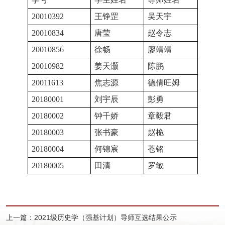
学号
学生姓名
导师姓名
20010392
王铮罡
吴天宇
20010834
唐莹
赵令志
20010856
徐畅
廖靖靖
20010982
姜天灏
陈鹏
20011613
焦志源
德倩旺姆
20180001
刘宇辰
彭勇
20180002
钟千娇
章毅君
20180003
张书豪
赵桅
20180004
何锦宸
苍铭
20180005
田清
罗敏
上一篇：2021级历史学（强基计划）导师互选结果公示