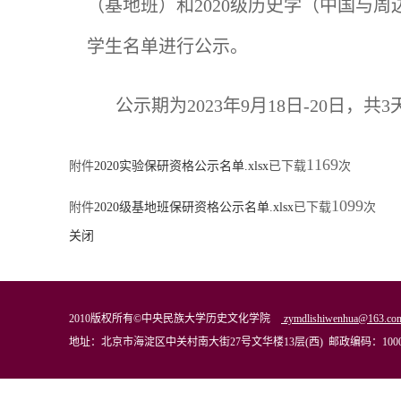
（基地班）和2020级历史学（中国与
学生名单进行公示。
公示期为2023年9月18日-20日，
1169
附件
2020实验保研资格公示名单.xlsx
已下载
次
1099
附件
2020级基地班保研资格公示名单.xlsx
已下载
次
关闭
2010版权所有©中央民族大学历史文化学院
zymdlishiwenhua@163.co
地址：北京市海淀区中关村南大街27号文华楼13层(西) 邮政编码：1000